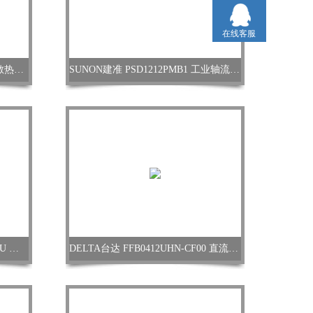
在线客服
ebmpapst W2E143-AA09-19 机柜散热轴流风机
SUNON建准 PSD1212PMB1 工业轴流风扇
ebmpapst R4E310-AP11-01/S01 FFU 离心风机
DELTA台达 FFB0412UHN-CF00 直流轴流风扇