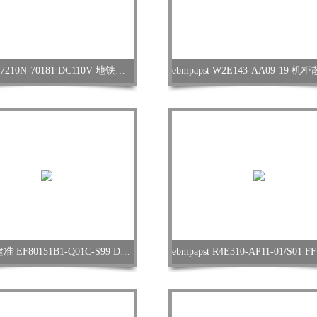
ebmpapst 7210N-70181 DC110V 地铁轴流风机
SUNON建准 EF80151B1-Q01C-S99 DC轴流风扇