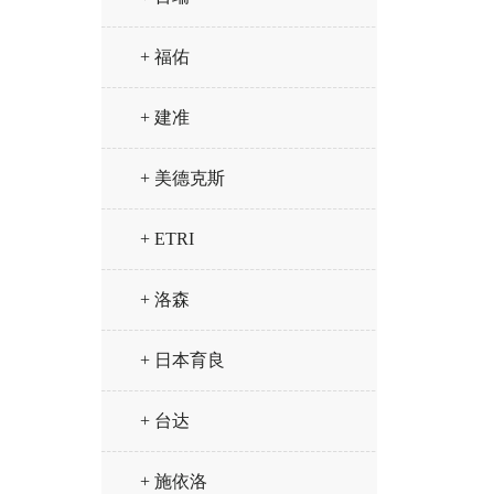
+ 福佑
+ 建准
+ 美德克斯
+ ETRI
+ 洛森
+ 日本育良
+ 台达
+ 施依洛