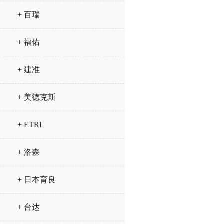
+ 百瑞
+ 福佑
+ 建准
+ 美德克斯
+ ETRI
+ 洛森
+ 日本育良
+ 台达