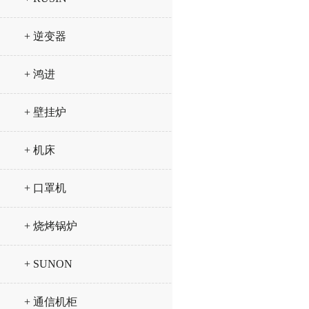
+ 逆变器
+ 鸿进
+ 壁挂炉
+ 机床
+ 口罩机
+ 烧烤锅炉
+ SUNON
+ 通信机柜