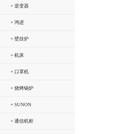
+ 逆变器
+ 鸿进
+ 壁挂炉
+ 机床
+ 口罩机
+ 烧烤锅炉
+ SUNON
+ 通信机柜