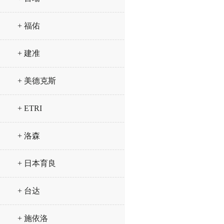
+ 福佑
+ 建准
+ 美德克斯
+ ETRI
+ 洛森
+ 日本育良
+ 台达
+ 施依洛