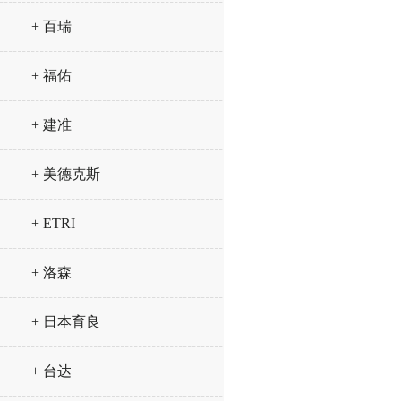
+ 百瑞
+ 福佑
+ 建准
+ 美德克斯
+ ETRI
+ 洛森
+ 日本育良
+ 台达