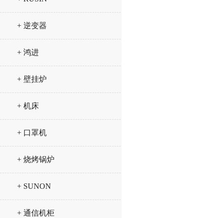
+ 逆变器
+ 鸿进
+ 壁挂炉
+ 机床
+ 口罩机
+ 烧烤锅炉
+ SUNON
+ 通信机柜