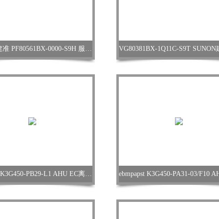
SUNON建准 PF80561BX-0000-S9H 服务器风扇
ebmpapst K3G450-PB29-L1 AHU EC离心风机