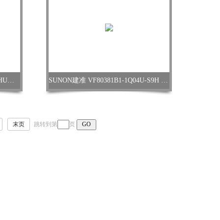
ebmpapst K3G355-PV70-01/F10 AHU改造风机
SUNON建准 VF80381B1-1Q04U-S9H 服务器风扇
末页
跳转到第
页