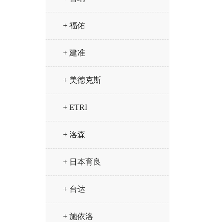
+ 福佑
+ 建准
+ 美德克斯
+ ETRI
+ 洛森
+ 日本育良
+ 台达
+ 施依洛