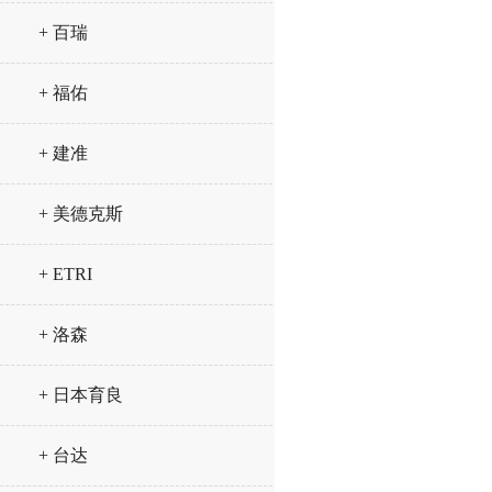
+ 百瑞
+ 福佑
+ 建准
+ 美德克斯
+ ETRI
+ 洛森
+ 日本育良
+ 台达