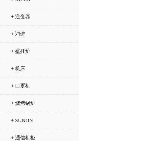
+ 逆变器
+ 鸿进
+ 壁挂炉
+ 机床
+ 口罩机
+ 烧烤锅炉
+ SUNON
+ 通信机柜