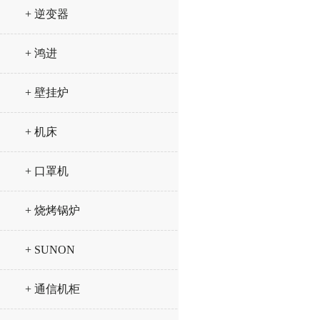
+ 逆变器
+ 鸿进
+ 壁挂炉
+ 机床
+ 口罩机
+ 烧烤锅炉
+ SUNON
+ 通信机柜