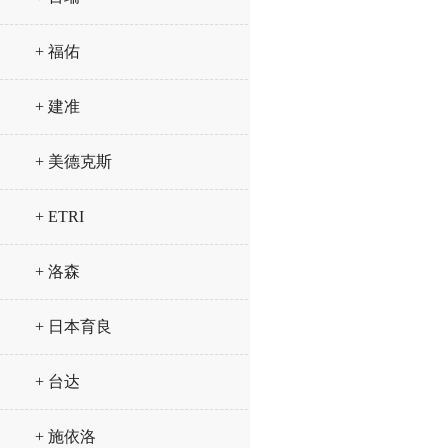
+ 福佑
+ 建准
+ 美德克斯
+ ETRI
+ 洛森
+ 日本育良
+ 台达
+ 施依洛