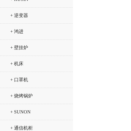
+ 逆变器
+ 鸿进
+ 壁挂炉
+ 机床
+ 口罩机
+ 烧烤锅炉
+ SUNON
+ 通信机柜