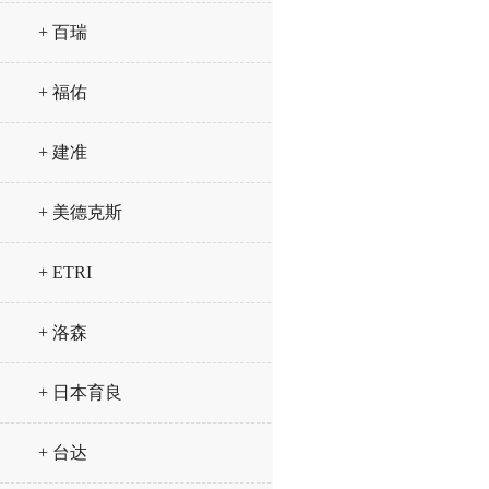
+ 百瑞
+ 福佑
+ 建准
+ 美德克斯
+ ETRI
+ 洛森
+ 日本育良
+ 台达